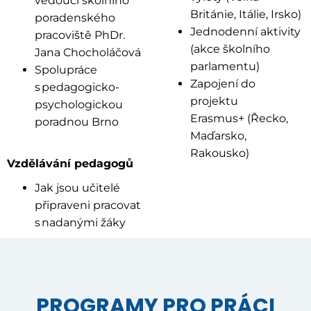
vedoucí školního
Británie, Itálie, Irsko)
poradenského
Jednodenní aktivity
pracoviště PhDr.
(akce školního
Jana Chocholáčová
parlamentu)
Spolupráce
Zapojení do
s pedagogicko-
projektu
psychologickou
Erasmus+ (Řecko,
poradnou Brno
Maďarsko,
Rakousko)
Vzdělávání pedagogů
Jak jsou učitelé
připraveni pracovat
s nadanými žáky
PROGRAMY PRO PRÁCI