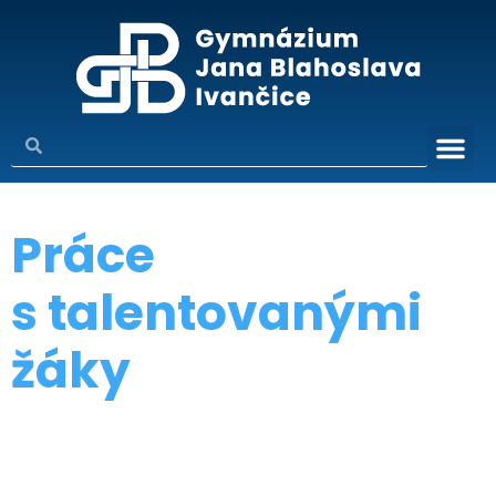
Práce
s talentovanými
žáky