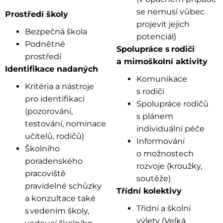
se nemusí vůbec
Prostředí školy
projevit jejich
Bezpečná škola
potenciál)
Podnětné
Spolupráce s
rodi
či
prostředí
a mimo
školn
í aktivity
Identifikace nadaných
Komunikace
Kritéria a nástroje
s rodiči
pro identifikaci
Spolupráce rodičů
(pozorování,
s plánem
testování, nominace
individuální péče
učitelů, rodičů)
Informování
Školního
o možnostech
poradenského
rozvoje (kroužky,
pracoviště
soutěže)
pravidelné schůzky
Třídní kolektivy
a konzultace také
Třídní a školní
s vedením školy,
výlety (Velká