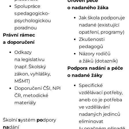
Úroveň péče
Spolupráce
o nadaného žáka
s pedagogicko-
Jak škola podporuje
psychologickou
nadané (existující
poradnou
opatření, programy)
P
rávní rámec
Zkušenosti
a doporučení
pedagogů
Odkazy
Názory rodičů
na legislativu
a žáků (dotazník)
(např. Školský
Podpora nadání a péče
zákon, vyhlášky,
o nadané žáky
MŠMT)
Specifické
Doporučení ČŠI, NPI
vzdělávací potřeby,
ČR, metodické
aneb co je potřeba
materiály
ve vzdělávání
nadaných jedinců
Školní
s
ystém
po
dpory
eliminovat
na
dání
(v opačném případě