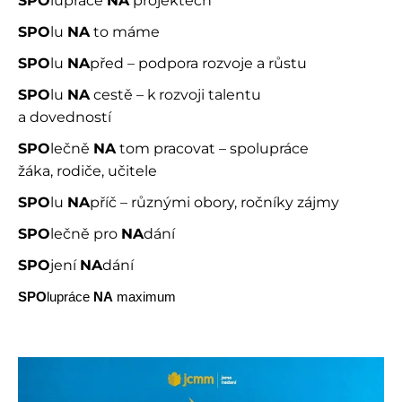
SPO
lupráce
NA
projektech
SPO
lu
NA
to máme
SPO
lu
NA
před – podpora rozvoje a růstu
SPO
lu
NA
cestě – k
rozvoji talentu
a dovedností
SPO
lečně
NA
tom pracovat – spolupráce
žáka, rodiče, učitele
SPO
lu
NA
příč – různými obory, ročníky zájmy
SPO
lečně pro
NA
dání
SPO
jení
NA
dání
SPO
lupráce
NA
maximum