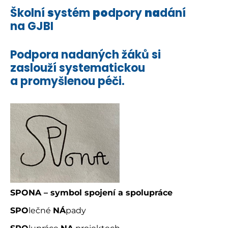
Školní
s
ystém
po
dpory
na
dání
na GJBI
Podpora nadaných žáků si
zaslouží systematickou
a promyšlenou péči.
SPONA – symbol spojení a spolupráce
SPO
lečné
NÁ
pady