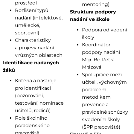
prostředí
mentoring)
Rozlišení typů
Struktura podpory
nadání (intelektové,
nadání ve škole
umělecké,
Podpora od vedení
sportovní)
školy
Charakteristiky
Koordinátor
a projevy nadání
podpory nadání
v různých oblastech
Mgr. Bc. Petra
Identifikace nadaných
Mrázová
žáků
Spolupráce mezi
Kritéria a nástroje
učiteli, výchovným
pro identifikaci
poradcem,
(pozorování,
metodikem
testování, nominace
prevence a
učitelů, rodičů)
pravidelné schůzky
Role školního
s vedením školy
poradenského
(ŠPP pracoviště)
pracoviště