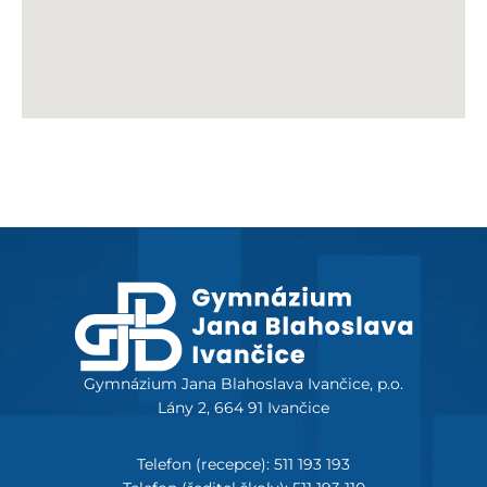
Gymnázium Jana Blahoslava Ivančice, p.o.
Lány 2, 664 91 Ivančice
Telefon (recepce): 511 193 193