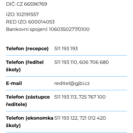
DIČ: CZ 66596769
IZO: 102191557
RED IZO: 600014053
Bankovní spojení: 1060350277/0100
Telefon (recepce)
511 193 193
Telefon (ředitel
511 193 110, 606 706 680
školy)
E-mail
reditel@gjbi.cz
Telefon (zástupce
511 193 113, 725 767 100
ředitele)
Telefon (ekonomka
511 193 122, 721 012 420
školy)