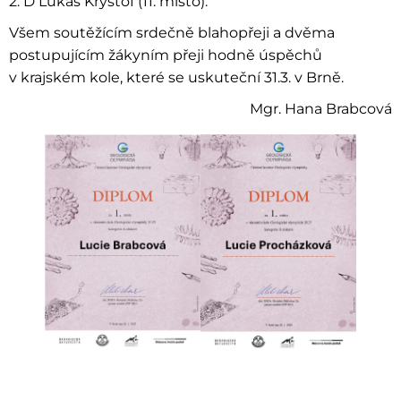
2. D Lukáš Kryštof (11. místo).
Všem soutěžícím srdečně blahopřeji a dvěma
postupujícím žákyním přeji hodně úspěchů
v krajském kole, které se uskuteční 31.3. v Brně.
Mgr. Hana Brabcová