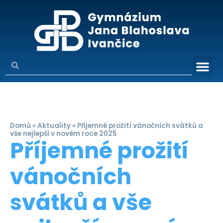
Domů
»
Aktuality
»
Příjemné prožití vánočních svátků a
vše nejlepší v novém roce 2025
Příjemné prožití
vánočních
svátků a vše