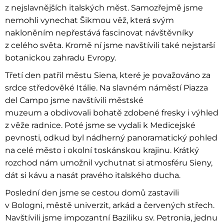
z nejslavnějších italských měst. Samozřejmě jsme
nemohli vynechat Šikmou věž, která svým
nakloněním nepřestává fascinovat návštěvníky
z celého světa. Kromě ní jsme navštívili také nejstarší
botanickou zahradu Evropy.
Třetí den patřil městu Siena, které je považováno za
srdce středověké Itálie. Na slavném náměstí Piazza
del Campo jsme navštívili městské
muzeum a obdivovali bohatě zdobené fresky i výhled
z věže radnice. Poté jsme se vydali k Medicejské
pevnosti, odkud byl nádherný panoramatický pohled
na celé město i okolní toskánskou krajinu. Krátký
rozchod nám umožnil vychutnat si atmosféru Sieny,
dát si kávu a nasát pravého italského ducha.
Poslední den jsme se cestou domů zastavili
v Bologni, městě univerzit, arkád a červených střech.
Navštívili jsme impozantní Baziliku sv. Petronia, jednu