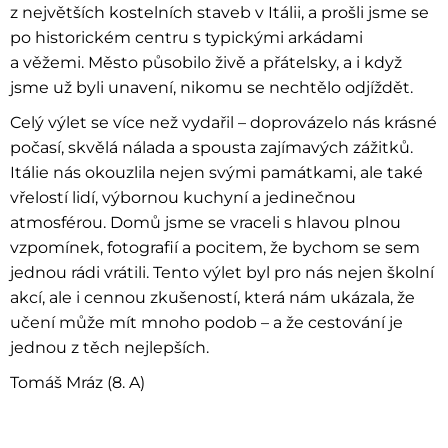
z největších kostelních staveb v Itálii, a prošli jsme se
po historickém centru s typickými arkádami
a věžemi. Město působilo živě a přátelsky, a i když
jsme už byli unavení, nikomu se nechtělo odjíždět.
Celý výlet se více než vydařil – doprovázelo nás krásné
počasí, skvělá nálada a spousta zajímavých zážitků.
Itálie nás okouzlila nejen svými památkami, ale také
vřelostí lidí, výbornou kuchyní a jedinečnou
atmosférou. Domů jsme se vraceli s hlavou plnou
vzpomínek, fotografií a pocitem, že bychom se sem
jednou rádi vrátili. Tento výlet byl pro nás nejen školní
akcí, ale i cennou zkušeností, která nám ukázala, že
učení může mít mnoho podob – a že cestování je
jednou z těch nejlepších.
Tomáš Mráz (8. A)