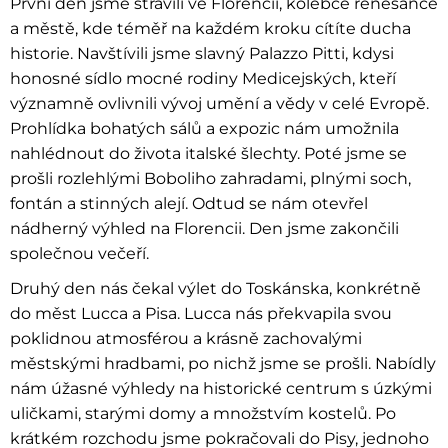
První den jsme strávili ve Florencii, kolébce renesance
a městě, kde téměř na každém kroku cítíte ducha
historie. Navštívili jsme slavný Palazzo Pitti, kdysi
honosné sídlo mocné rodiny Medicejských, kteří
významně ovlivnili vývoj umění a vědy v celé Evropě.
Prohlídka bohatých sálů a expozic nám umožnila
nahlédnout do života italské šlechty. Poté jsme se
prošli rozlehlými Boboliho zahradami, plnými soch,
fontán a stinných alejí. Odtud se nám otevřel
nádherný výhled na Florencii. Den jsme zakončili
společnou večeří.
Druhý den nás čekal výlet do Toskánska, konkrétně
do měst Lucca a Pisa. Lucca nás překvapila svou
poklidnou atmosférou a krásně zachovalými
městskými hradbami, po nichž jsme se prošli. Nabídly
nám úžasné výhledy na historické centrum s úzkými
uličkami, starými domy a množstvím kostelů. Po
krátkém rozchodu jsme pokračovali do Pisy, jednoho