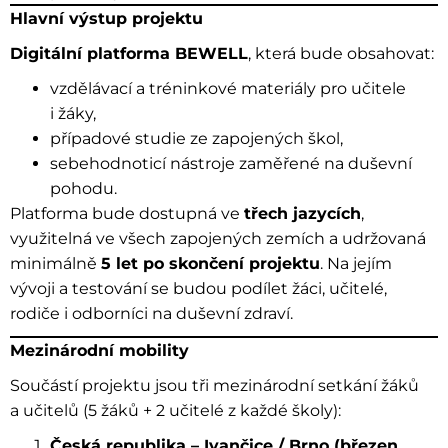
Hlavní výstup projektu
Digitální platforma BEWELL
, která bude obsahovat:
vzdělávací a tréninkové materiály pro učitele
i žáky,
případové studie ze zapojených škol,
sebehodnoticí nástroje zaměřené na duševní
pohodu.
Platforma bude dostupná ve
třech jazycích
,
využitelná ve všech zapojených zemích a udržovaná
minimálně
5 let po skončení projektu
. Na jejím
vývoji a testování se budou podílet žáci, učitelé,
rodiče i odborníci na duševní zdraví.
Mezinárodní mobility
Součástí projektu jsou tři mezinárodní setkání žáků
a učitelů (5 žáků + 2 učitelé z každé školy):
Česká republika – Ivančice / Brno (březen