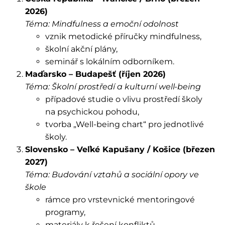
2026)
Téma: Mindfulness a emoční odolnost
vznik metodické příručky mindfulness,
školní akční plány,
seminář s lokálním odborníkem.
Maďarsko – Budapešť (říjen 2026)
Téma: Školní prostředí a kulturní well-being
případové studie o vlivu prostředí školy
na psychickou pohodu,
tvorba „Well-being chart“ pro jednotlivé
školy.
Slovensko – Veľké Kapušany / Košice (březen
2027)
Téma: Budování vztahů a sociální opory ve
škole
rámce pro vrstevnické mentoringové
programy,
materiály k řešení konfliktů,