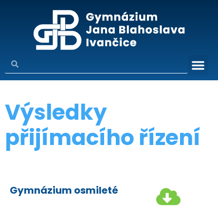
Výsledky
přijímacího řízení
Gymnázium osmileté