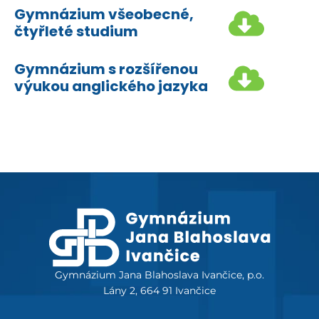
Gymnázium všeobecné,
čtyřleté studium
Gymnázium s rozšířenou
výukou anglického jazyka
Gymnázium Jana Blahoslava Ivančice, p.o.
Lány 2, 664 91 Ivančice