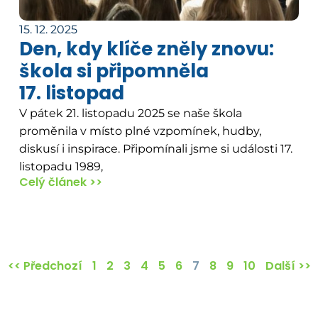
15. 12. 2025
Den, kdy klíče zněly znovu:
škola si připomněla
17. listopad
V pátek 21. listopadu 2025 se naše škola
proměnila v místo plné vzpomínek, hudby,
diskusí i inspirace. Připomínali jsme si události 17.
listopadu 1989,
Celý článek >>
<< Předchozí
1
2
3
4
5
6
7
8
9
10
Další >>