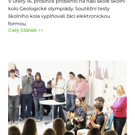
V úterý 16. prosince proběhlo na naší škole školní
kolo Geologické olympiády. Soutěžní testy
školního kola vyplňovali žáci elektronickou
formou.
Celý článek >>