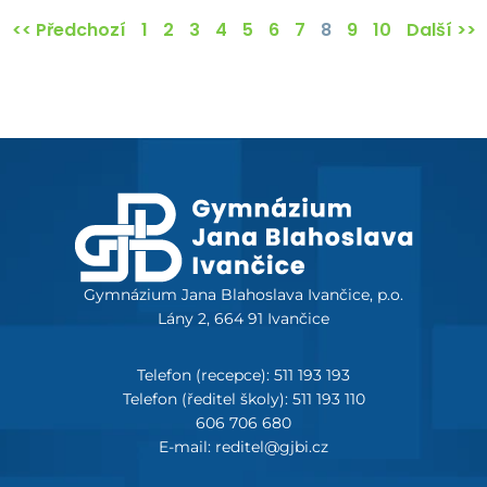
<< Předchozí
1
2
3
4
5
6
7
8
9
10
Další >>
Gymnázium Jana Blahoslava Ivančice, p.o.
Lány 2, 664 91 Ivančice
Telefon (recepce): 511 193 193
Telefon (ředitel školy): 511 193 110
606 706 680
E-mail: reditel@gjbi.cz